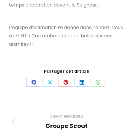
temps d’adoration devant le Seigneur.
L’équipe d’animation te donne donc rendez-vous
à 17h30 à Cortambert pour de belles soirées
animées !!
Partager cet article
Partager
Partager
Partager
Partager
Partager
ceci
ceci
ceci
ceci
ceci
Navigation
ONGLET PRÉCÉDENT
de
Groupe Scout
Onglet